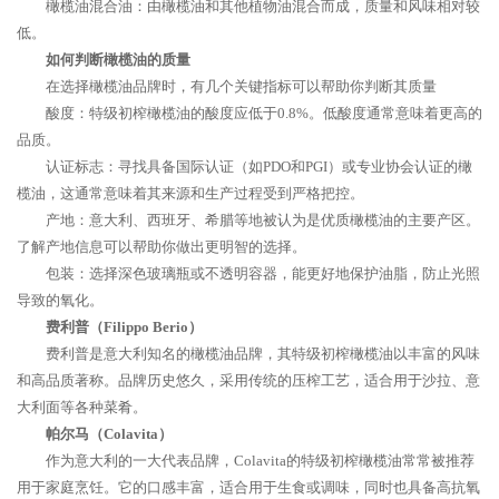
橄榄油混合油：由橄榄油和其他植物油混合而成，质量和风味相对较
低。
如何判断橄榄油的质量
在选择橄榄油品牌时，有几个关键指标可以帮助你判断其质量
酸度：特级初榨橄榄油的酸度应低于0.8%。低酸度通常意味着更高的
品质。
认证标志：寻找具备国际认证（如PDO和PGI）或专业协会认证的橄
榄油，这通常意味着其来源和生产过程受到严格把控。
产地：意大利、西班牙、希腊等地被认为是优质橄榄油的主要产区。
了解产地信息可以帮助你做出更明智的选择。
包装：选择深色玻璃瓶或不透明容器，能更好地保护油脂，防止光照
导致的氧化。
费利普（Filippo Berio）
费利普是意大利知名的橄榄油品牌，其特级初榨橄榄油以丰富的风味
和高品质著称。品牌历史悠久，采用传统的压榨工艺，适合用于沙拉、意
大利面等各种菜肴。
帕尔马（Colavita）
作为意大利的一大代表品牌，Colavita的特级初榨橄榄油常常被推荐
用于家庭烹饪。它的口感丰富，适合用于生食或调味，同时也具备高抗氧