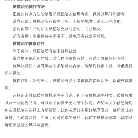
橄榄油的储存方法
正确的储存方法能够延长橄榄油的使用寿命，保持其风味和营养
避光存放：橄榄油应存放在阴凉、干燥的地方，避免阳光直射。
密封保存：开封后的橄榄油要及时密封，防止氧化。
适宜温度：尽量保持在室温下，避免高温或极寒环境。
橄榄油的健康益处
除了美味，橄榄油还有诸多健康益处
富含单不饱和脂肪酸：对心血管健康有益，有助于降低坏胆固醇。
抗氧化特性：含有丰富的多酚类化合物，能够对抗自由基，降低慢性
病的风险。
抗炎作用：研究表明，橄榄油有助于降低体内炎症水平，促进整体健
康。
选择正宗且优质的橄榄油并不容易，但了解橄榄油的种类、质量标准
以及一些优秀品牌，可以帮助你做出更明智的决定。希望本文的信息能对
你在橄榄油的选择上有所帮助，让你在烹饪中更好地享受这一健康美味的
食材。无论是沙拉、面食，还是简单的蘸料，优质的橄榄油都能为你的菜
肴增添独特的风味与营养。