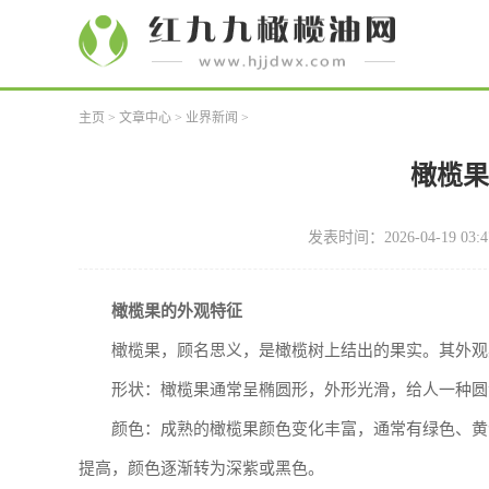
主页
>
文章中心
>
业界新闻
>
橄榄
发表时间：2026-04-19 03:4
橄榄果的外观特征
橄榄果，顾名思义，是橄榄树上结出的果实。其外观
形状：橄榄果通常呈椭圆形，外形光滑，给人一种圆
颜色：成熟的橄榄果颜色变化丰富，通常有绿色、黄
提高，颜色逐渐转为深紫或黑色。