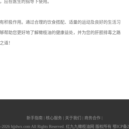
，应在医生的指导下使用。
有积极作用。通过合理的饮食搭配、适量的运动及良好的生活习
够帮助您更好地了解橄榄油的健康益处，并为您的肝胆排毒之路
之道！
新手指南 | 核心服务 | 关于我们 | 商务合作 |
015-2026 hjjdwx.com All Rights Reserved. 红九九橄榄油网 版权所有
鄂ICP备20