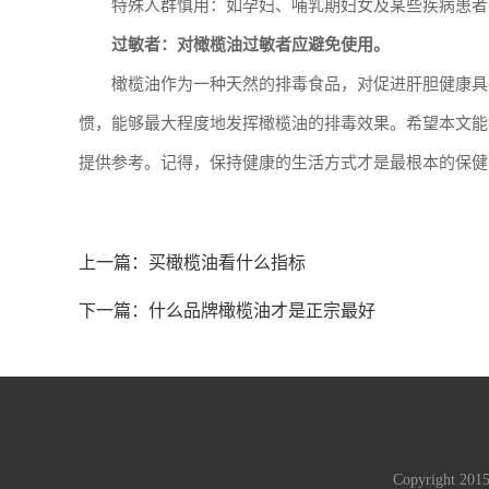
特殊人群慎用：如孕妇、哺乳期妇女及某些疾病患者
过敏者：对橄榄油过敏者应避免使用。
橄榄油作为一种天然的排毒食品，对促进肝胆健康具
惯，能够最大程度地发挥橄榄油的排毒效果。希望本文能
提供参考。记得，保持健康的生活方式才是最根本的保健
上一篇：
买橄榄油看什么指标
下一篇：
什么品牌橄榄油才是正宗最好
Copyright 2