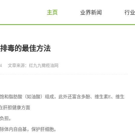
主页
业界新闻
行
胆排毒的最佳方法
4
文章来源：红九九橄榄油网
饱和脂肪酸（如油酸）组成，此外还富含多酚、维生素E、维生
在肝胆健康方面
负担。
除体内自由基，保护肝细胞。