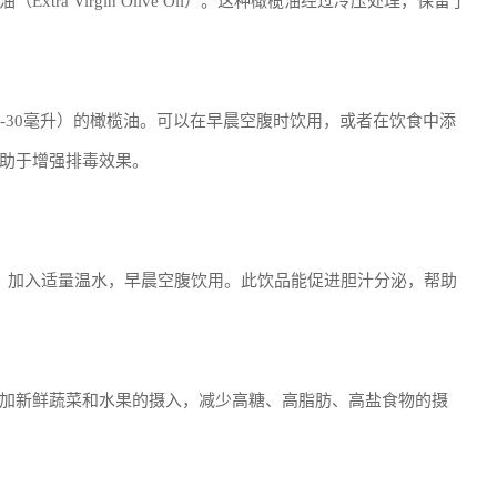
ra Virgin Olive Oil）。这种橄榄油经过冷压处理，保留了
-30毫升）的橄榄油。可以在早晨空腹时饮用，或者在饮食中添
助于增强排毒效果。
，加入适量温水，早晨空腹饮用。此饮品能促进胆汁分泌，帮助
加新鲜蔬菜和水果的摄入，减少高糖、高脂肪、高盐食物的摄