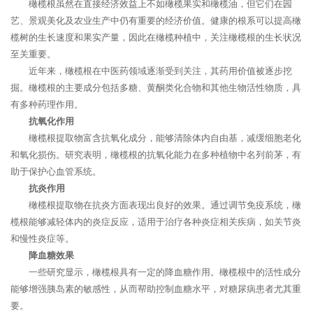
橄榄根虽然在直接经济效益上不如橄榄果实和橄榄油，但它们在园
艺、景观美化及农业生产中仍有重要的经济价值。健康的根系可以提高橄
榄树的生长速度和果实产量，因此在橄榄种植中，关注橄榄根的生长状况
至关重要。
近年来，橄榄根在中医药领域逐渐受到关注，其药用价值被逐步挖
掘。橄榄根的主要成分包括多糖、黄酮类化合物和其他生物活性物质，具
有多种药理作用。
抗氧化作用
橄榄根提取物富含抗氧化成分，能够清除体内自由基，减缓细胞老化
和氧化损伤。研究表明，橄榄根的抗氧化能力在多种植物中名列前茅，有
助于保护心血管系统。
抗炎作用
橄榄根提取物在抗炎方面表现出良好的效果。通过调节免疫系统，橄
榄根能够减轻体内的炎症反应，适用于治疗各种炎症相关疾病，如关节炎
和慢性炎症等。
降血糖效果
一些研究显示，橄榄根具有一定的降血糖作用。橄榄根中的活性成分
能够增强胰岛素的敏感性，从而帮助控制血糖水平，对糖尿病患者尤其重
要。