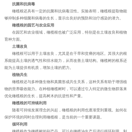
抗菌和抗病毒
橄榄根还具有一定的抗菌和抗病毒活性。实验表明，橄榄根提取物能
够抑制多种细菌和病毒的生长，显示出良好的预防和治疗感染的潜力。
橄榄根的园艺与农业应用
在园艺和农业领域，橄榄根也被广泛应用，特别是在土壤改良和植物
育种方面。
土壤改良
橄榄根可以用于土壤改良，尤其是在干旱和贫瘠的地区。其强大的根
系能提高土壤的透气性和排水能力，从而改善土壤结构。橄榄树的根系还
能为土壤提供有机质，增加土壤的肥力。
植物共生
橄榄根还与多种微生物和真菌形成共生关系，这种关系有助于增强植
物的营养吸收能力。在种植橄榄树时，可以通过引入特定的微生物群落来
优化橄榄根的生长，提高树木的抗逆性和产量。
橄榄根的可持续利用
随着可持续发展理念的兴起，橄榄根的利用也逐渐受到重视。如何在
保护环境的同时合理利用橄榄根，是当前的一个重要课题。
循环利用
橄榄根作为橄榄树的副产品，可以在橄榄油生产后进行循环利用。利