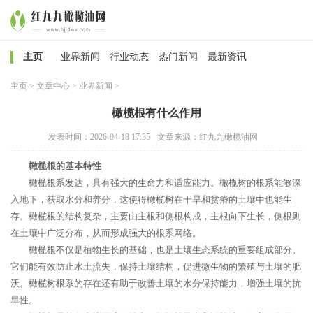
主页
业界新闻
行业动态
热门新闻
最新资讯
主页
>
文章中心
>
业界新闻
>
橄榄根有什么作用
发表时间：2026-04-18 17:35
文章来源：红九九橄榄油网
橄榄根的基本特性
橄榄根系发达，具有强大的生命力和适应能力。橄榄树的根系能够深
入地下，获取水分和养分，这使得橄榄树在干旱和贫瘠的土壤中也能生
存。橄榄根的结构复杂，主要由主根和侧根构成，主根向下生长，侧根则
在土壤中广泛分布，从而形成强大的根系网络。
橄榄根不仅是植物生长的基础，也是土壤生态系统的重要组成部分。
它们能有效防止水土流失，保持土壤结构，促进微生物的繁殖与土壤的肥
沃。橄榄树根系的存在还有助于改善土壤的水分保持能力，增强土壤的抗
旱性。