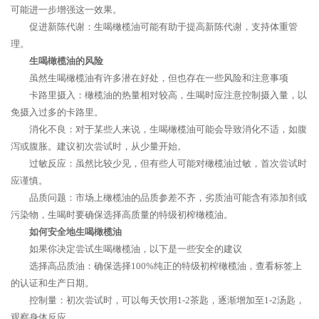
可能进一步增强这一效果。
促进新陈代谢：生喝橄榄油可能有助于提高新陈代谢，支持体重管
理。
生喝橄榄油的风险
虽然生喝橄榄油有许多潜在好处，但也存在一些风险和注意事项
卡路里摄入：橄榄油的热量相对较高，生喝时应注意控制摄入量，以
免摄入过多的卡路里。
消化不良：对于某些人来说，生喝橄榄油可能会导致消化不适，如腹
泻或腹胀。建议初次尝试时，从少量开始。
过敏反应：虽然比较少见，但有些人可能对橄榄油过敏，首次尝试时
应谨慎。
品质问题：市场上橄榄油的品质参差不齐，劣质油可能含有添加剂或
污染物，生喝时要确保选择高质量的特级初榨橄榄油。
如何安全地生喝橄榄油
如果你决定尝试生喝橄榄油，以下是一些安全的建议
选择高品质油：确保选择100%纯正的特级初榨橄榄油，查看标签上
的认证和生产日期。
控制量：初次尝试时，可以每天饮用1-2茶匙，逐渐增加至1-2汤匙，
观察身体反应。