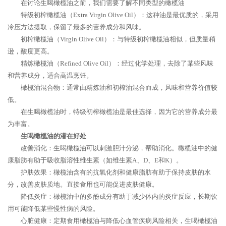
在讨论生喝橄榄油之前，我们需要了解不同类型的橄榄油
特级初榨橄榄油（Extra Virgin Olive Oil）：这种油是最优质的，采用
冷压方法提取，保留了最多的营养成分和风味。
初榨橄榄油（Virgin Olive Oil）：与特级初榨橄榄油相似，但质量稍
逊，酸度更高。
精炼橄榄油（Refined Olive Oil）：经过化学处理，去除了某些风味
和营养成分，适合高温烹饪。
橄榄油混合物：通常由精炼油和初榨油混合而成，风味和营养价值较
低。
在生喝橄榄油时，特级初榨橄榄油是最佳选择，因为它的营养成分最
为丰富。
生喝橄榄油的潜在好处
改善消化：生喝橄榄油可以刺激胆汁分泌，帮助消化。橄榄油中的健
康脂肪有助于吸收脂溶性维生素（如维生素A、D、E和K）。
护肤效果：橄榄油含有的抗氧化剂和健康脂肪有助于保持皮肤的水
分，改善皮肤质地。直接食用也可能促进皮肤健康。
降低炎症：橄榄油中的多酚成分有助于减少体内的炎症反应，长期饮
用可能降低某些慢性病的风险。
心脏健康：定期食用橄榄油与降低心血管疾病风险相关，生喝橄榄油