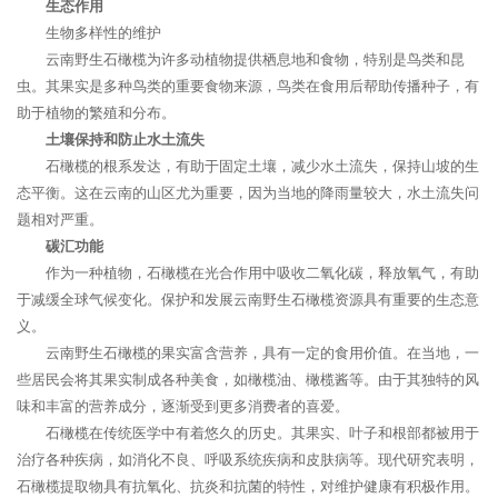
生态作用
生物多样性的维护
云南野生石橄榄为许多动植物提供栖息地和食物，特别是鸟类和昆
虫。其果实是多种鸟类的重要食物来源，鸟类在食用后帮助传播种子，有
助于植物的繁殖和分布。
土壤保持和防止水土流失
石橄榄的根系发达，有助于固定土壤，减少水土流失，保持山坡的生
态平衡。这在云南的山区尤为重要，因为当地的降雨量较大，水土流失问
题相对严重。
碳汇功能
作为一种植物，石橄榄在光合作用中吸收二氧化碳，释放氧气，有助
于减缓全球气候变化。保护和发展云南野生石橄榄资源具有重要的生态意
义。
云南野生石橄榄的果实富含营养，具有一定的食用价值。在当地，一
些居民会将其果实制成各种美食，如橄榄油、橄榄酱等。由于其独特的风
味和丰富的营养成分，逐渐受到更多消费者的喜爱。
石橄榄在传统医学中有着悠久的历史。其果实、叶子和根部都被用于
治疗各种疾病，如消化不良、呼吸系统疾病和皮肤病等。现代研究表明，
石橄榄提取物具有抗氧化、抗炎和抗菌的特性，对维护健康有积极作用。