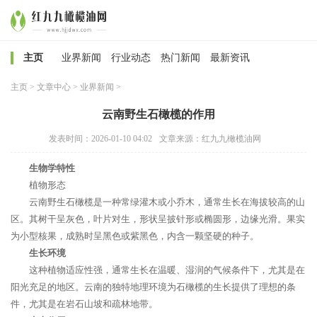
主页
业界新闻
行业动态
热门新闻
最新资讯
主页
>
文章中心
>
业界新闻
>
云南野生石橄榄的作用
发表时间：2026-01-10 04:02
文章来源：红九九橄榄油网
生物学特性
植物形态
云南野生石橄榄是一种常绿灌木或小乔木，通常生长在海拔较高的山
区。其树干呈灰色，叶片对生，形状呈披针形或椭圆形，边缘光滑。果实
为小型核果，成熟时呈黑色或紫黑色，内含一颗坚硬的种子。
生长环境
这种植物适应性强，通常生长在温暖、湿润的气候条件下，尤其是在
阳光充足的地区。云南的独特地理环境为石橄榄的生长提供了理想的条
件，尤其是在岩石山坡和疏林地带。