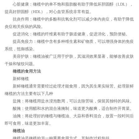
心脏健康：橄榄中的单不饱和脂肪酸有助于降低坏胆固醇（LDL），
提高好胆固醇（HDL），对心血管系统非常有益。
抗炎作用：橄榄中的多酚和抗氧化剂可以减少体内炎症，有助于降低
炎症相关疾病的风险。
促进消化：橄榄的纤维素有助于肠道健康，促进消化，预防便秘。
提高免疫力：橄榄中含有多种维生素和矿物质，可以增强身体的免疫
系统，抵御感染。
美容护肤：橄榄油被广泛用于护肤，其滋润效果显著，能够改善皮肤
干燥和皱纹问题。
橄榄的食用方法
新鲜橄榄
新鲜橄榄通常需要经过处理才能食用，因为其生果实味苦。处理新鲜
橄榄的方法主要有以下几种
盐腌：将橄榄用盐水浸泡数周，可以去除苦味，保留其独特的风味。
酸腌：使用醋和水的混合液腌制，味道更为酸爽，适合制作开胃菜。
油腌：将处理好的橄榄与橄榄油、大蒜和香料混合，放置一段时间后
即可食用，味道更加丰富。
橄榄油
橄榄油是橄榄的另一种重要食用方式。其制作过程包括