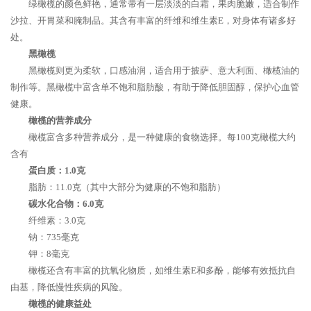
绿橄榄的颜色鲜艳，通常带有一层淡淡的白霜，果肉脆嫩，适合制作
沙拉、开胃菜和腌制品。其含有丰富的纤维和维生素E，对身体有诸多好
处。
黑橄榄
黑橄榄则更为柔软，口感油润，适合用于披萨、意大利面、橄榄油的
制作等。黑橄榄中富含单不饱和脂肪酸，有助于降低胆固醇，保护心血管
健康。
橄榄的营养成分
橄榄富含多种营养成分，是一种健康的食物选择。每100克橄榄大约
含有
蛋白质：1.0克
脂肪：11.0克（其中大部分为健康的不饱和脂肪）
碳水化合物：6.0克
纤维素：3.0克
钠：735毫克
钾：8毫克
橄榄还含有丰富的抗氧化物质，如维生素E和多酚，能够有效抵抗自
由基，降低慢性疾病的风险。
橄榄的健康益处