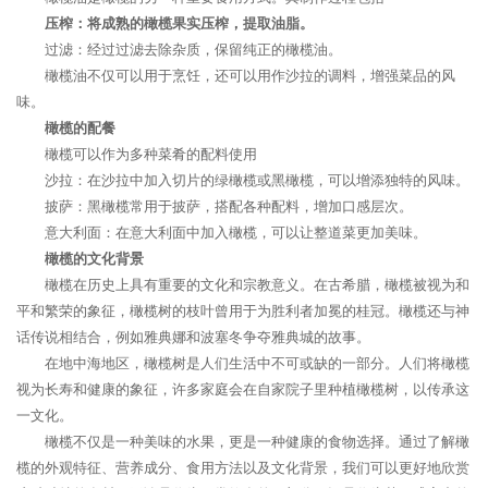
压榨：将成熟的橄榄果实压榨，提取油脂。
过滤：经过过滤去除杂质，保留纯正的橄榄油。
橄榄油不仅可以用于烹饪，还可以用作沙拉的调料，增强菜品的风
味。
橄榄的配餐
橄榄可以作为多种菜肴的配料使用
沙拉：在沙拉中加入切片的绿橄榄或黑橄榄，可以增添独特的风味。
披萨：黑橄榄常用于披萨，搭配各种配料，增加口感层次。
意大利面：在意大利面中加入橄榄，可以让整道菜更加美味。
橄榄的文化背景
橄榄在历史上具有重要的文化和宗教意义。在古希腊，橄榄被视为和
平和繁荣的象征，橄榄树的枝叶曾用于为胜利者加冕的桂冠。橄榄还与神
话传说相结合，例如雅典娜和波塞冬争夺雅典城的故事。
在地中海地区，橄榄树是人们生活中不可或缺的一部分。人们将橄榄
视为长寿和健康的象征，许多家庭会在自家院子里种植橄榄树，以传承这
一文化。
橄榄不仅是一种美味的水果，更是一种健康的食物选择。通过了解橄
榄的外观特征、营养成分、食用方法以及文化背景，我们可以更好地欣赏