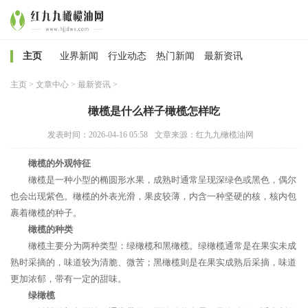
主页
业界新闻
行业动态
热门新闻
最新资讯
主页
>
文章中心
>
最新资讯
>
橄榄是什么样子橄榄怎样吃
发表时间：2026-04-16 05:58
文章来源：红九九橄榄油网
橄榄的外观特征
橄榄是一种小型的椭圆形水果，成熟时通常呈现深绿色或黑色，偶尔
也会出现紫色。橄榄的外表光滑，果皮较薄，内含一种坚硬的核，核内包
裹着橄榄的种子。
橄榄的种类
橄榄主要分为两种类型：绿橄榄和黑橄榄。绿橄榄通常是在果实未成
熟时采摘的，味道较为清脆、微苦；黑橄榄则是在果实成熟后采摘，味道
更加浓郁，带有一定的甜味。
绿橄榄