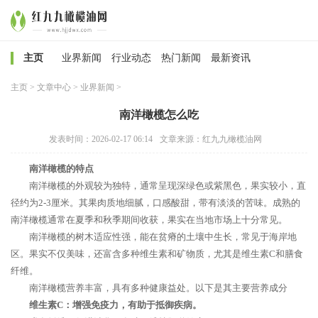
主页
业界新闻
行业动态
热门新闻
最新资讯
主页
>
文章中心
>
业界新闻
>
南洋橄榄怎么吃
发表时间：2026-02-17 06:14
文章来源：红九九橄榄油网
南洋橄榄的特点
南洋橄榄的外观较为独特，通常呈现深绿色或紫黑色，果实较小，直
径约为2-3厘米。其果肉质地细腻，口感酸甜，带有淡淡的苦味。成熟的
南洋橄榄通常在夏季和秋季期间收获，果实在当地市场上十分常见。
南洋橄榄的树木适应性强，能在贫瘠的土壤中生长，常见于海岸地
区。果实不仅美味，还富含多种维生素和矿物质，尤其是维生素C和膳食
纤维。
南洋橄榄营养丰富，具有多种健康益处。以下是其主要营养成分
维生素C：增强免疫力，有助于抵御疾病。