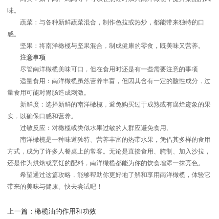
味。
蔬菜：与各种新鲜蔬菜混合，制作色拉或热炒，都能带来独特的口
感。
坚果：将南洋橄榄与坚果混合，制成健康的零食，既美味又营养。
注意事项
尽管南洋橄榄美味可口，但在食用时还是有一些需要注意的事项
适量食用：南洋橄榄虽然营养丰富，但因其含有一定的酸性成分，过
量食用可能对胃肠造成刺激。
新鲜度：选择新鲜的南洋橄榄，避免购买过于成熟或有腐烂迹象的果
实，以确保口感和营养。
过敏反应：对橄榄或类似水果过敏的人群应避免食用。
南洋橄榄是一种味道独特、营养丰富的热带水果，凭借其多样的食用
方式，成为了许多人餐桌上的常客。无论是直接食用、腌制、加入沙拉，
还是作为烘焙或烹饪的配料，南洋橄榄都能为你的饮食增添一抹亮色。
希望通过这篇攻略，能够帮助你更好地了解和享用南洋橄榄，体验它
带来的美味与健康。快去尝试吧！
上一篇：
橄榄油的作用和功效