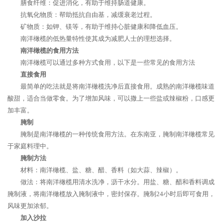
膳食纤维：促进消化，有助于维持肠道健康。
抗氧化物质：帮助抵抗自由基，减缓衰老过程。
矿物质：如钾、镁等，有助于维持心脏健康和降低血压。
南洋橄榄的低热量特性使其成为减肥人士的理想选择。
南洋橄榄的食用方法
南洋橄榄可以通过多种方式食用，以下是一些常见的食用方法
直接食用
最简单的吃法就是将南洋橄榄洗净后直接食用。成熟的南洋橄榄味道
酸甜，适合当做零食。为了增加风味，可以撒上一些盐或辣椒粉，口感更
加丰富。
腌制
腌制是南洋橄榄的一种传统食用方法。在东南亚，腌制南洋橄榄常见
于家庭料理中。
腌制方法
材料：南洋橄榄、盐、糖、醋、香料（如大蒜、辣椒）。
做法：将南洋橄榄用清水洗净，沥干水分。用盐、糖、醋和香料调成
腌制液，将南洋橄榄放入腌制液中，密封保存。腌制24小时后即可食用，
风味更加浓郁。
加入沙拉