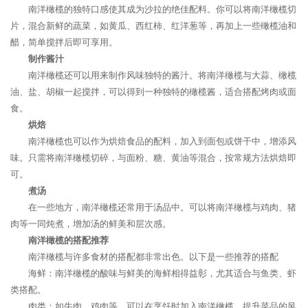
南洋橄榄的独特口感使其成为沙拉的绝佳配料。你可以将南洋橄榄切
片，混合新鲜的蔬菜，如黄瓜、西红柿、红洋葱等，再加上一些橄榄油和
醋，简单搅拌后即可享用。
制作酱汁
南洋橄榄还可以用来制作风味独特的酱汁。将南洋橄榄与大蒜、橄榄
油、盐、胡椒一起搅拌，可以得到一种独特的橄榄酱，适合搭配烤肉或面
食。
烘焙
南洋橄榄也可以作为烘焙食品的配料，加入到面包或饼干中，增添风
味。只需将南洋橄榄切碎，与面粉、糖、黄油等混合，按常规方法烘焙即
可。
煮汤
在一些地方，南洋橄榄还常用于汤品中。可以将南洋橄榄与鸡肉、猪
肉等一同炖煮，增加汤的鲜美和层次感。
南洋橄榄的搭配推荐
南洋橄榄与许多食材的搭配都非常出色。以下是一些推荐的搭配
海鲜：南洋橄榄的酸味与鲜美的海鲜相得益彰，尤其适合与鱼类、虾
类搭配。
肉类：如牛肉、鸡肉等，可以在烹饪时加入南洋橄榄，提升菜品的风