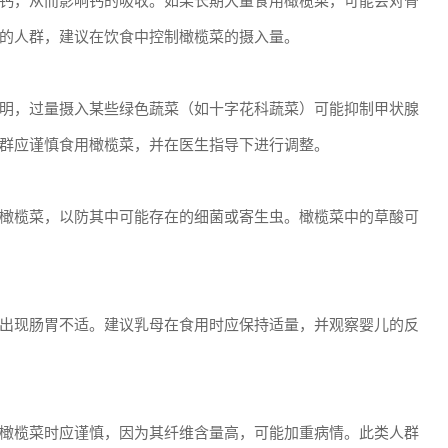
钙，从而影响钙的吸收。如果长期大量食用橄榄菜，可能会对骨
的人群，建议在饮食中控制橄榄菜的摄入量。
明，过量摄入某些绿色蔬菜（如十字花科蔬菜）可能抑制甲状腺
群应谨慎食用橄榄菜，并在医生指导下进行调整。
橄榄菜，以防其中可能存在的细菌或寄生虫。橄榄菜中的草酸可
出现肠胃不适。建议乳母在食用时应保持适量，并观察婴儿的反
橄榄菜时应谨慎，因为其纤维含量高，可能加重病情。此类人群