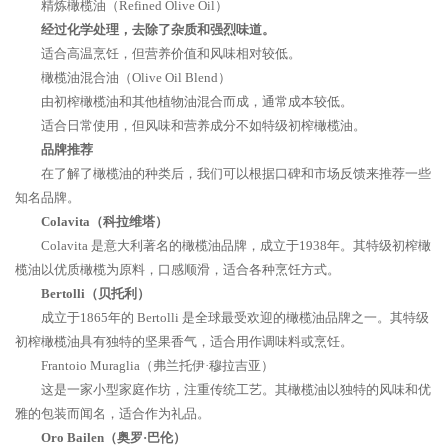
精炼橄榄油（Refined Olive Oil）
经过化学处理，去除了杂质和强烈味道。
适合高温烹饪，但营养价值和风味相对较低。
橄榄油混合油（Olive Oil Blend）
由初榨橄榄油和其他植物油混合而成，通常成本较低。
适合日常使用，但风味和营养成分不如特级初榨橄榄油。
品牌推荐
在了解了橄榄油的种类后，我们可以根据口碑和市场反馈来推荐一些
知名品牌。
Colavita（科拉维塔）
Colavita 是意大利著名的橄榄油品牌，成立于1938年。其特级初榨橄
榄油以优质橄榄为原料，口感顺滑，适合各种烹饪方式。
Bertolli（贝托利）
成立于1865年的 Bertolli 是全球最受欢迎的橄榄油品牌之一。其特级
初榨橄榄油具有独特的坚果香气，适合用作调味料或烹饪。
Frantoio Muraglia（弗兰托伊·穆拉吉亚）
这是一家小型家庭作坊，注重传统工艺。其橄榄油以独特的风味和优
雅的包装而闻名，适合作为礼品。
Oro Bailen（奥罗·巴伦）