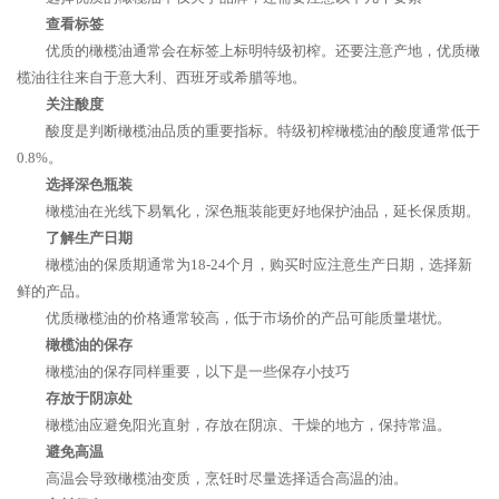
查看标签
优质的橄榄油通常会在标签上标明特级初榨。还要注意产地，优质橄
榄油往往来自于意大利、西班牙或希腊等地。
关注酸度
酸度是判断橄榄油品质的重要指标。特级初榨橄榄油的酸度通常低于
0.8%。
选择深色瓶装
橄榄油在光线下易氧化，深色瓶装能更好地保护油品，延长保质期。
了解生产日期
橄榄油的保质期通常为18-24个月，购买时应注意生产日期，选择新
鲜的产品。
优质橄榄油的价格通常较高，低于市场价的产品可能质量堪忧。
橄榄油的保存
橄榄油的保存同样重要，以下是一些保存小技巧
存放于阴凉处
橄榄油应避免阳光直射，存放在阴凉、干燥的地方，保持常温。
避免高温
高温会导致橄榄油变质，烹饪时尽量选择适合高温的油。