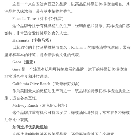
这是一个来自安达卢西亚的品牌，以高品质特级初榨橄榄油闻名。其
油品的风味浓郁，带有草本植物的香气。
Finca La Torre（芬卡·拉·托雷）
这个品牌专注于有机橄榄油的生产，强调自然和健康。其橄榄油口感
独特，非常适合爱好健康饮食的人士。
Kalamata（卡拉马塔）
以其独特的卡拉马塔橄榄而闻名，Kalamata 的橄榄油香气浓郁，带有
坚果和草本的味道，是希腊饮食文化的代表。
Gaea（盖亚）
Gaea 是一个注重有机和可持续发展的品牌，旗下的特级初榨橄榄油
非常适合生食和沙拉调味。
California Olive Ranch（加州橄榄牧场）
作为美国最大的橄榄油生产商之一，该品牌的特级初榨橄榄油质量上
乘，适合各类烹饪。
McEvoy Ranch（麦克伊沃牧场）
这个品牌注重有机和可持续发展，橄榄油风味独特，常常在各种橄榄
油评比中获奖。
如何选择优质橄榄油
选择优质的橄榄油不仅关乎品牌，还需要注意以下几个要素