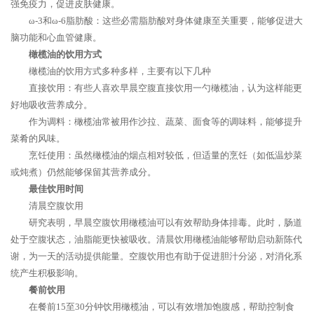
强免疫力，促进皮肤健康。
ω-3和ω-6脂肪酸：这些必需脂肪酸对身体健康至关重要，能够促进大
脑功能和心血管健康。
橄榄油的饮用方式
橄榄油的饮用方式多种多样，主要有以下几种
直接饮用：有些人喜欢早晨空腹直接饮用一勺橄榄油，认为这样能更
好地吸收营养成分。
作为调料：橄榄油常被用作沙拉、蔬菜、面食等的调味料，能够提升
菜肴的风味。
烹饪使用：虽然橄榄油的烟点相对较低，但适量的烹饪（如低温炒菜
或炖煮）仍然能够保留其营养成分。
最佳饮用时间
清晨空腹饮用
研究表明，早晨空腹饮用橄榄油可以有效帮助身体排毒。此时，肠道
处于空腹状态，油脂能更快被吸收。清晨饮用橄榄油能够帮助启动新陈代
谢，为一天的活动提供能量。空腹饮用也有助于促进胆汁分泌，对消化系
统产生积极影响。
餐前饮用
在餐前15至30分钟饮用橄榄油，可以有效增加饱腹感，帮助控制食