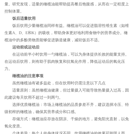
量。研究发现，适量的橄榄油能帮助提高餐后饱腹感，从而在一定程度上
控制体重。
饭后适量饮用
饭后饮用少量橄榄油同样有益。橄榄油可以促进脂溶性维生素（如维
生素A、D、E和K）的吸收，帮助身体更好地利用食物中的营养成分。橄
榄油中的多酚类物质能够促进肠道健康，减轻饭后不适。
运动前或运动后
在运动前半小时饮用一勺橄榄油，可以为身体提供长效的能量支持。
在运动后饮用，则有助于肌肉恢复和抗氧化作用，降低运动后的氧化压
力。
橄榄油的注意事项
虽然橄榄油有诸多益处，但在饮用时仍需注意以下几点
适量原则：虽然橄榄油健康，但过量摄入可能导致热量摄入过高，因
此建议每天饮用不超过一到两勺。
选择优质橄榄油：市场上橄榄油的品质参差不齐，建议选择冷压、特
级初榨的橄榄油，确保其营养成分和口感。
存储方式：橄榄油应存放在阴凉、干燥的地方，避免阳光直射，以免
氧化变质。
个体差异：每个人的身体状况不同，饮用橄榄油的效果可能因人而